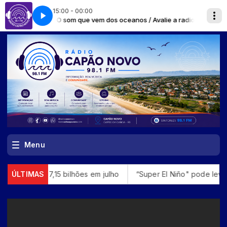
15:00 - 00:00
ceanos / Avalie a radio no Google e ganhe um adesivo exclusivo da radi
Menu
m julho
ÚLTIMAS
“Super El Niño" pode levar quase 50 milhões de pes