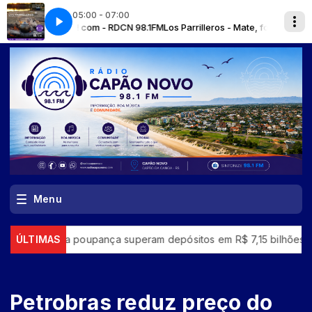
05:00 - 07:00
a radio! com - RDCN 98.1FM
Los Parrilleros - Mate, folklore e Assado / Av
Menu
das da poupança superam depósitos em R$ 7,15 bilhões em julho
ÚLTIMAS
Petrobras reduz preço do