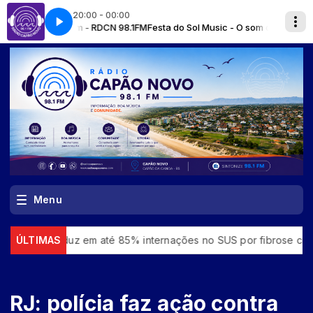
20:00 - 00:00
io! com - RDCN 98.1FM
Festa do Sol Music - O som que vem dos oceanos / 
Menu
 reduz em até 85% internações no SUS por fibrose cística
ÚLTIMAS
R
RJ: polícia faz ação contra