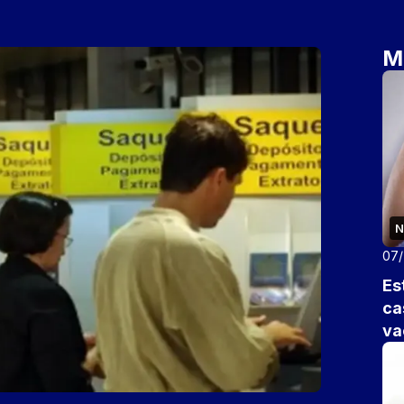
M
N
07
Es
ca
va