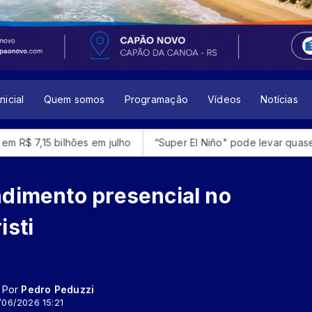
nicial
Quem somos
Programação
Vídeos
Notícias
ões em julho
“Super El Niño" pode levar quase 50 milhões d
ndimento presencial no
isti
- Por
Pedro Peduzzi
/06/2026 15:21