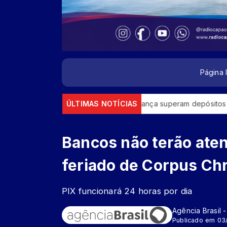
Página I
am
Retiradas da poupança superam depósitos em R$ 7,15 bilh
ÚLTIMAS NOTÍCIAS
Bancos não terão ate
feriado de Corpus Chr
PIX funcionará 24 horas por dia
Agência Brasil 
Publicado em 03