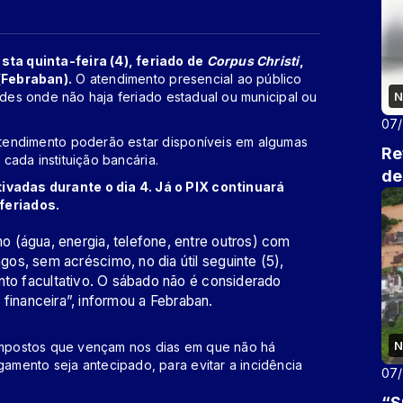
ta quinta-feira (4), feriado de
Corpus Christi
,
(Febraban).
O atendimento presencial ao público
ades onde não haja feriado estadual ou municipal ou
N
07
tendimento poderão estar disponíveis em algumas
Re
 cada instituição bancária.
de
adas durante o dia 4. Já o PIX continuará
feriados.
 (água, energia, telefone, entre outros) com
s, sem acréscimo, no dia útil seguinte (5),
nto facultativo. O sábado não é considerado
o financeira”, informou a Febraban.
N
 impostos que vençam nos dias em que não há
mento seja antecipado, para evitar a incidência
07
“S