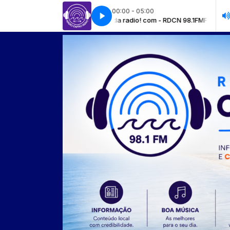
00:00 - 05:00
ivo exclusivo da radio! com - RDCN 98.1FM
Festa do Sol Music - O som qu