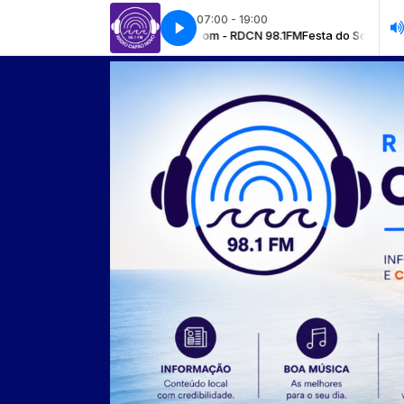
07:00 - 19:00
o da radio! com - RDCN 98.1FM
Festa do Sol Music - O som que vem dos o