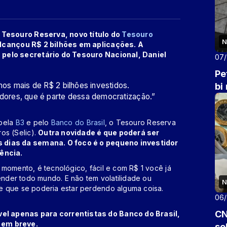
o Tesouro Reserva, novo título do
Tesouro
N
alcançou R$ 2 bilhões em aplicações. A
 pelo secretário do Tesouro Nacional, Daniel
07
Pe
s mais de R$ 2 bilhões investidos.
bi
ores, que é parte dessa democratização.”
 pela
B3
e pelo
Banco do Brasil
, o Tesouro Reserva
os (Selic).
Outra novidade é que poderá ser
s dias da semana. O foco é o pequeno investidor
ência.
momento, é tecnológico, fácil e com R$ 1 você já
tender todo mundo. E não tem volatilidade ou
N
e que se poderia estar perdendo alguma coisa.
06
.
CN
l apenas para correntistas do Banco do Brasil,
 em breve.
so