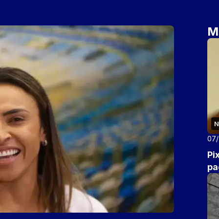
M
N
07
Pi
pa