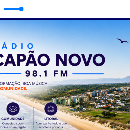
ceanos / Avalie a radio no Google e ganhe um adesivo exclusivo da radi