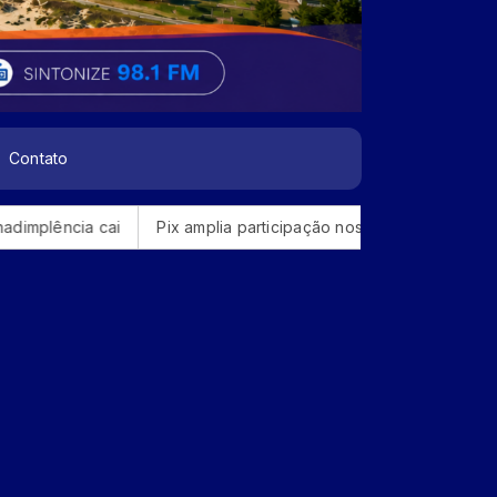
Contato
Pix amplia participação nos pagamentos em bares e restaura