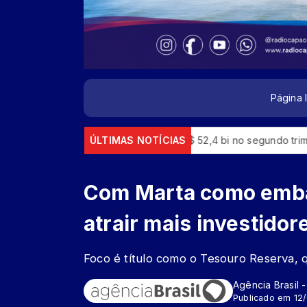
Página I
s tem lucro líquido de R$ 52,4 bi no segundo trimestre
ÚLTIMAS NOTÍCIAS
CNC: e
Com Marta como emba
atrair mais investidor
Foco é título como o Tesouro Reserva, 
Agência Brasil 
Publicado em 12