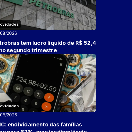
ovidades
/08/2026
trobras tem lucro líquido de R$ 52,4
 no segundo trimestre
ovidades
/08/2026
C: endividamento das famílias
be para 82%, mas inadimplência