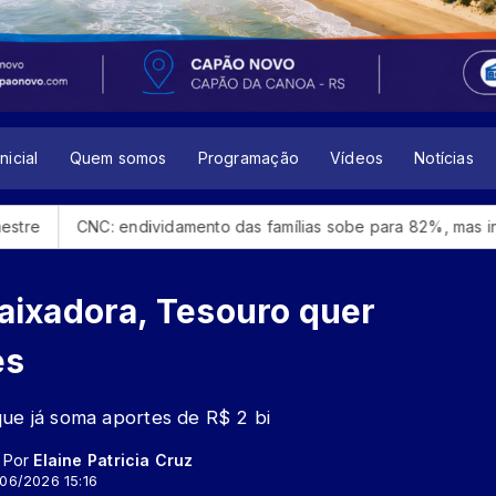
nicial
Quem somos
Programação
Vídeos
Notícias
ndividamento das famílias sobe para 82%, mas inadimplência cai
ixadora, Tesouro quer
es
que já soma aportes de R$ 2 bi
- Por
Elaine Patricia Cruz
/06/2026 15:16