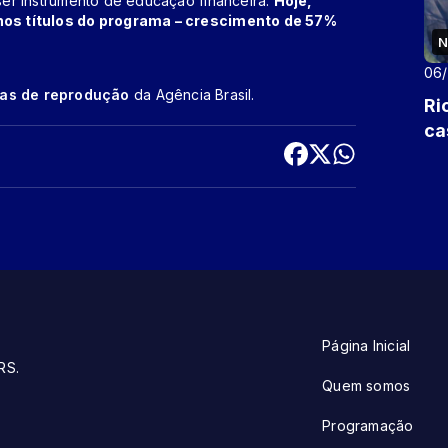
er instrumento de educação financeira.
Hoje,
nos títulos do programa – crescimento de 57%
N
06
cas de reprodução
da Agência Brasil.
Ri
ca
Página Inicial
RS.
Quem somos
Programação