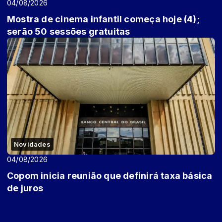
04/08/2026
Mostra de cinema infantil começa hoje (4);
serão 50 sessões gratuitas
Novidades
04/08/2026
Copom inicia reunião que definirá taxa básica
de juros