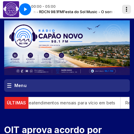
00:00 - 05:00
io! com - RDCN 98.1FM
Festa do Sol Music - O som que vem dos oceanos / 
Menu
mil teleatendimentos mensais para vício em bets
ÚLTIMAS
Republicanos
OIT aprova acordo por