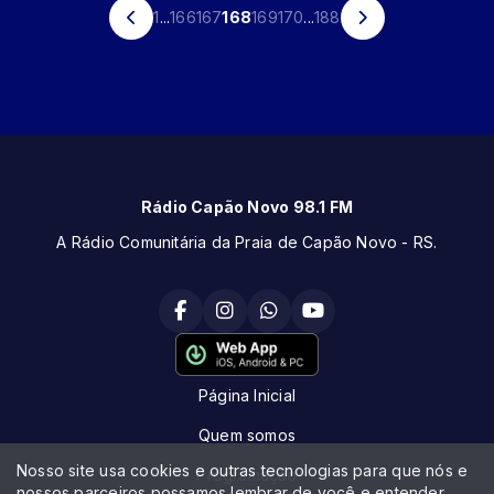
1
...
166
167
168
169
170
...
188
Rádio Capão Novo 98.1 FM
A Rádio Comunitária da Praia de Capão Novo - RS.
Página Inicial
Quem somos
Nosso site usa cookies e outras tecnologias para que nós e
Programação
nossos parceiros possamos lembrar de você e entender