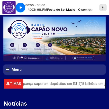
00:00 - 05:00
DCN 98.1FM
Festa do Sol Music - O som que vem dos oceanos / Avalie a ra
Menu
ança superam depósitos em R$ 7,15 bilhões em julho
ÚLTIMAS
“Super 
Notícias